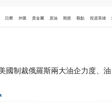
日曆
外匯
貴金屬
原油
期貨
觀點
投資英雄
”美國制裁俄羅斯兩大油企力度、油
稿