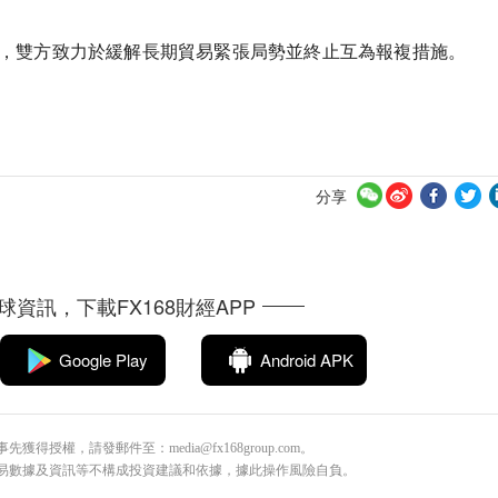
，雙方致力於緩解長期貿易緊張局勢並終止互為報複措施。
分享
資訊，下載FX168財經APP
Google Play
Android APK
得授權，請發郵件至：media@fx168group.com。
的交易數據及資訊等不構成投資建議和依據，據此操作風險自負。