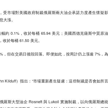
24日），受市場對美國政府制裁俄羅斯兩大油企承諾力度產生懷疑
息大漲。
，跌幅約 0.1%，收於每桶 65.94 美元；美國西德克薩斯中質原
，收於每桶 61.50 美元。
%，但在交易日後段回落。即便如此，按周計仍上漲逾 7%，
夫（John Kilduff）指出：“市場重新產生疑慮：這些制裁是否會如所
俄羅斯大型油企 Rosneft 與 Lukoil 實施制裁，以向俄羅斯總