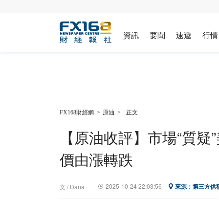
資訊
要聞
速遞
行情
FX168財經網
>
原油
>
正文
【原油收評】市場“質疑
價由漲轉跌
2025-10-24 22:03:56
來源：第三方供
文 / Dana