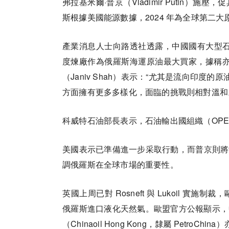
弗拉基米爾·普京（Vladimir Putin
斯根據美國能源數據，2024 年為全球第二
產業消息人士向路透社透露，中國國有大型
度煉廠作為俄羅斯海運原油最大買家，據稱亦將大幅
（Janiv Shah）表示：“尤其是流向印
方面擁有更多多樣化，面臨的挑戰則相對溫和
科威特石油部長表示，石油輸出國組織（OP
美國表示已準備進一步采取行動，而普京則將
調俄羅斯在全球市場的重要性。
英國上周已對 Rosneft 與 Lukoil 
俄羅斯進口液化天然氣。歐盟官方公報顯示，中
（Chinaoil Hong Kong，隸屬 PetroC