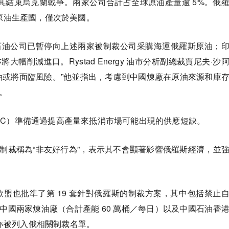
）施壓，促其結束烏克蘭戰爭。兩家公司合計占全球原油產量逾 5%。俄
大原油生產國，僅次於美國。
石油公司已暫停向上述兩家被制裁公司采購海運俄羅斯原油；
削減進口。Rystad Energy 油市分析副總裁賈尼夫·沙
度的原油或將面臨風險。”他並指出，考慮到中國煉廠在原油來源和庫
。
EC）準備通過提高產量來抵消市場可能出現的供應短缺。
制裁稱為“非友好行為”，表示其不會顯著影響俄羅斯經濟，並
實施制裁，歐盟也批準了第 19 套針對俄羅斯的制裁方案，其中包括禁止
國兩家煉油廠（合計產能 60 萬桶／每日）以及中國石油香
hina）亦被列入俄相關制裁名單。