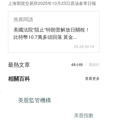
羅
上海期貨交易所2025年10月23日原油倉單日報
推薦閱讀
印
美國法院“阻止”特朗普解放日關稅！
阿
比特幣10.7萬多頭回落 黃金...
存
05-29 00:16
最熱文章
48小時
/
周排行
相關百科
查看更多
強
美股監管機構
美股指數
自
港