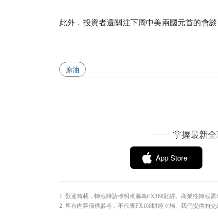
此外，投資者還關注下周中美兩國元首的會談
原油
掌握最新全球
App Store
1. 歡迎轉載，轉載時請標明來源為FX168財經。商業性轉載需事先獲
2. 所有內容僅供參考，不代表FX168財經立場。我們提供