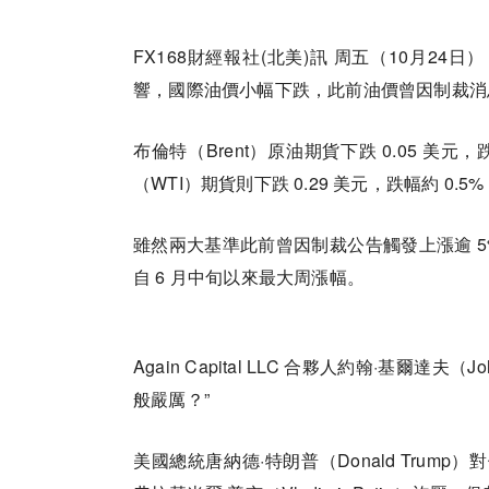
FX168財經報社(北美)訊 周五（10月
響，國際油價小幅下跌，此前油價曾因制裁消
布倫特（Brent）原油期貨下跌 0.05 美元
（WTI）期貨則下跌 0.29 美元，跌幅約 0.5%
雖然兩大基準此前曾因制裁公告觸發上漲逾 5
自 6 月中旬以來最大周漲幅。
Again Capital LLC 合夥人約翰·基爾達
般嚴厲？”
美國總統唐納德·特朗普（Donald Trump）對